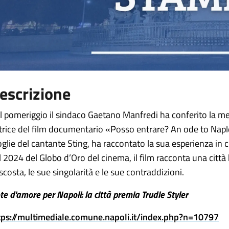
escrizione
l pomeriggio il sindaco Gaetano Manfredi ha conferito la meda
trice del film documentario «Posso entrare? An ode to Naples
glie del cantante Sting, ha raccontato la sua esperienza in ci
l 2024 del Globo d’Oro del cinema, il film racconta una città
scosta, le sue singolarità e le sue contraddizioni.
te d'amore per Napoli: la città premia Trudie Styler
tps://multimediale.comune.napoli.it/index.php?n=10797