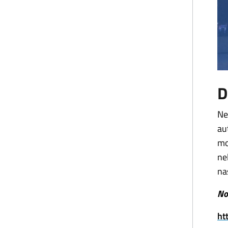
D
N
e
au
mo
ne
na
No
ht