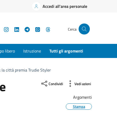
Accedi all'area personale
YouTube
Instagram
LinkedIn
Telegram
WhatsApp
Threads
Cerca
o libero
Istruzione
Tutti gli argomenti
la città premia Trudie Styler
e
Condividi
Vedi azioni
Argomenti
Stampa