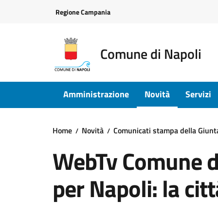
Vai ai contenuti
Vai al footer
Regione Campania
Comune di Napoli
Amministrazione
Novità
Servizi
Home
Novità
Comunicati stampa della Giun
WebTv Comune di
per Napoli: la cit
Dettagli della notizi