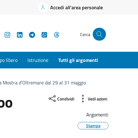
Accedi all'area personale
YouTube
Instagram
LinkedIn
Telegram
WhatsApp
Threads
Cerca
o libero
Istruzione
Tutti gli argomenti
a Mostra d’Oltremare dal 29 al 31 maggio
oo
Condividi
Vedi azioni
Argomenti
Stampa