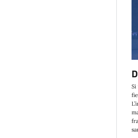
D
Si
fi
L’
ma
fr
sa