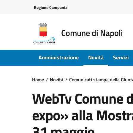
Vai ai contenuti
Vai al footer
Regione Campania
Comune di Napoli
Amministrazione
Novità
Servizi
Home
Novità
Comunicati stampa della Giun
WebTv Comune di
expo» alla Mostr
31 maggio