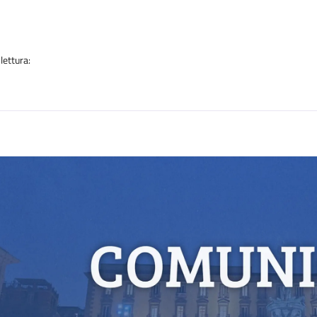
a
lettura:
n