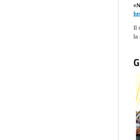
«N
ht
Il
la
G