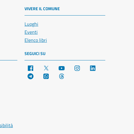
VIVERE IL COMUNE
Luoghi
Eventi
Elenco libri
SEGUICI SU
Facebook
X
YouTube
Instagram
LinkedIn
Telegram
WhatsApp
Threads
ibilità