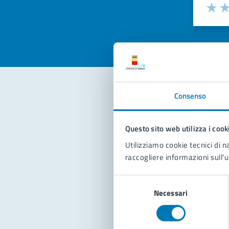
Valuta la
Selezi
Valuta 
Val
Consenso
Con
Questo sito web utilizza i cook
Utilizziamo cookie tecnici di n
raccogliere informazioni sull'u
Selezione
Necessari
del
Pro
consenso