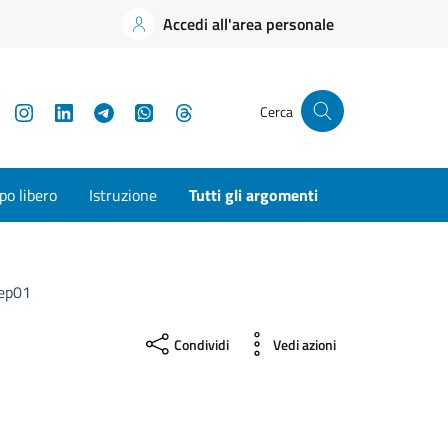
Accedi all'area personale
YouTube
Instagram
LinkedIn
Telegram
WhatsApp
Threads
Cerca
o libero
Istruzione
Tutti gli argomenti
ep01
Condividi
Vedi azioni