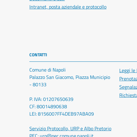
Intranet, posta aziendale e protocollo
CONTATTI
Comune di Napoli
Leggi le
Palazzo San Giacomo, Piazza Municipio
Prenota
- 80133
Segnalaz
Richiest
P. IVA: 01207650639
CF: 80014890638
LEI: 8156007FF4DEB97ABA09
Servizio Protocollo, URP e Albo Pretorio
PEC:
urp@pec.comune.napoli.it