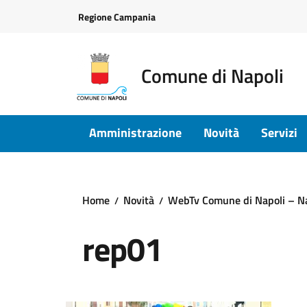
Vai ai contenuti
Vai al footer
Regione Campania
Comune di Napoli
Amministrazione
Novità
Servizi
Home
Novità
WebTv Comune di Napoli – Napo
rep01