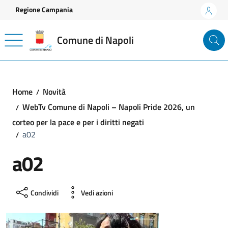
Vai ai contenuti
Vai al footer
Regione Campania
Comune di Napoli
Home
Novità
WebTv Comune di Napoli – Napoli Pride 2026, un
corteo per la pace e per i diritti negati
a02
a02
Condividi
Vedi azioni