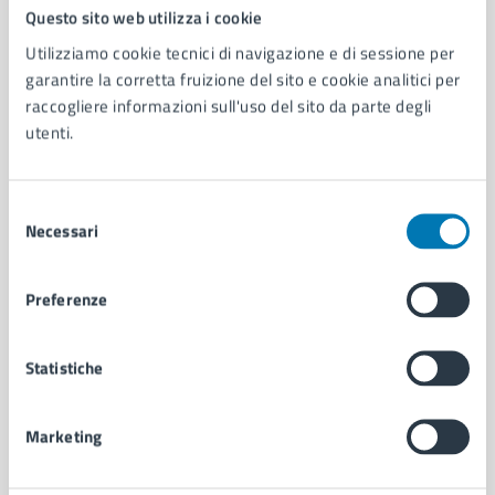
Comune di Napoli
Questo sito web utilizza i cookie
Utilizziamo cookie tecnici di navigazione e di sessione per
garantire la corretta fruizione del sito e cookie analitici per
AMMINISTRAZIONE
raccogliere informazioni sull'uso del sito da parte degli
Aree amministrative
utenti.
Organi di governo
Municipalità
Uffici
Selezione
Enti e fondazioni
Necessari
del
Politici
consenso
Personale amministrativo
Preferenze
Documenti e dati
Intranet, posta aziendale e protocollo
Statistiche
CATEGORIE DI SERVIZIO
Marketing
Ambiente
Anagrafe e stato civile