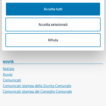
Autorizzazioni
Cultura e tempo libero
Accetta tutti
Documenti e certificati
Educazione e formazione
Giustizia e sicurezza pubblica
Accetta selezionati
Imprese e commercio
Salute, benessere e assistenza
Servizi Cimiteriali
Rifiuta
Vita lavorativa
NOVITÀ
Notizie
Avvisi
Comunicati
Comunicati stampa della Giunta Comunale
Comunicati stampa del Consiglio Comunale