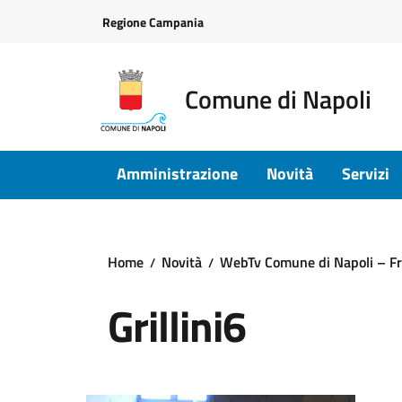
Vai ai contenuti
Vai al footer
Regione Campania
Comune di Napoli
Amministrazione
Novità
Servizi
Home
Novità
WebTv Comune di Napoli – Fra
Grillini6