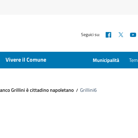
Facebook
X
Seguici su:
Vivere il Comune
Municipalità
Temp
nco Grillini è cittadino napoletano
Grillini6