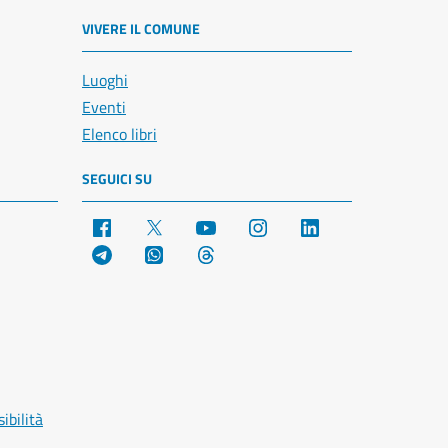
VIVERE IL COMUNE
Luoghi
Eventi
Elenco libri
SEGUICI SU
Facebook
X
YouTube
Instagram
LinkedIn
Telegram
WhatsApp
Threads
ibilità