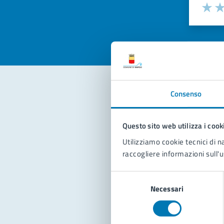
Valuta la
Selezi
Valuta 
Val
Consenso
Con
Questo sito web utilizza i cook
Utilizziamo cookie tecnici di n
raccogliere informazioni sull'u
Selezione
Necessari
del
Pro
consenso