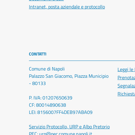
Intranet, posta aziendale e protocollo
CONTATTI
Comune di Napoli
Leggi le
Palazzo San Giacomo, Piazza Municipio
Prenota
- 80133
Segnalaz
Richiest
P. IVA: 01207650639
CF: 80014890638
LEI: 8156007FF4DEB97ABA09
Servizio Protocollo, URP e Albo Pretorio
PEC:
urp@pec.comune.napoli.it