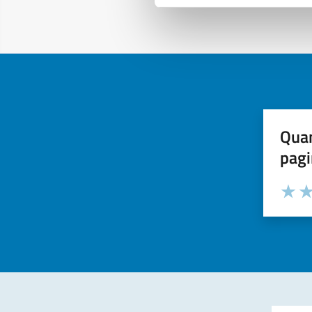
Quan
pagi
Valuta la
Selezi
Valuta 
Val