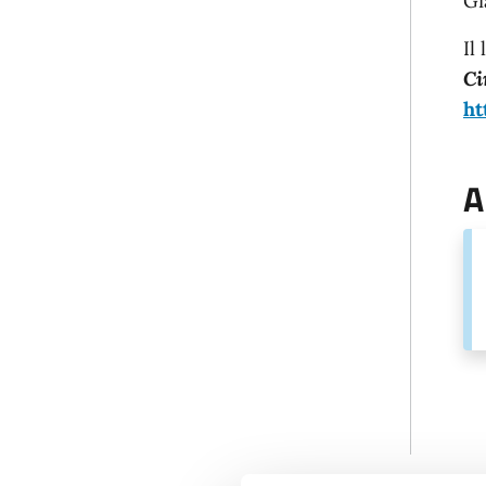
Gi
Il
Ci
ht
A