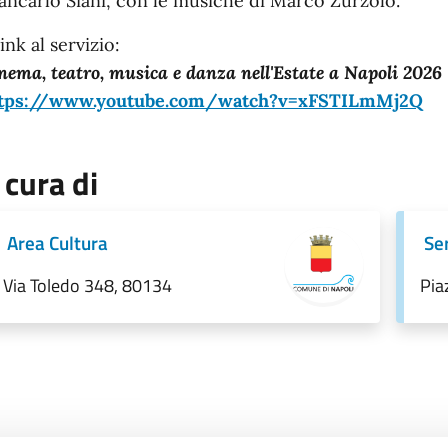
ancarlo Siani, con le musiche di Marco Zurzolo.
 link al servizio:
nema, teatro, musica e danza nell'Estate a Napoli 2026
tps://www.youtube.com/watch?v=xFSTILmMj2Q
 cura di
Area Cultura
Se
Via Toledo 348, 80134
Pia