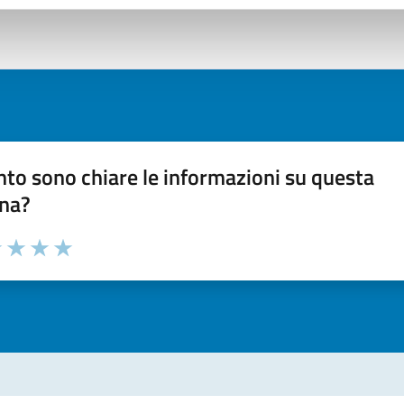
to sono chiare le informazioni su questa
na?
 chiarezza delle informazioni (da 1 a 5 stelle)
ona il numero di stelle per valutare la chiarezza delle inform
1 stelle su 5
uta 2 stelle su 5
Valuta 3 stelle su 5
Valuta 4 stelle su 5
Valuta 5 stelle su 5