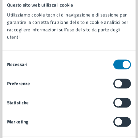
Comune di Napoli
Questo sito web utilizza i cookie
Utilizziamo cookie tecnici di navigazione e di sessione per
garantire la corretta fruizione del sito e cookie analitici per
AMMINISTRAZIONE
raccogliere informazioni sull'uso del sito da parte degli
Aree amministrative
utenti.
Organi di governo
Municipalità
Uffici
Selezione
Enti e fondazioni
Necessari
del
Politici
consenso
Personale amministrativo
Preferenze
Documenti e dati
Intranet, posta aziendale e protocollo
Statistiche
CATEGORIE DI SERVIZIO
Marketing
Ambiente
Anagrafe e stato civile