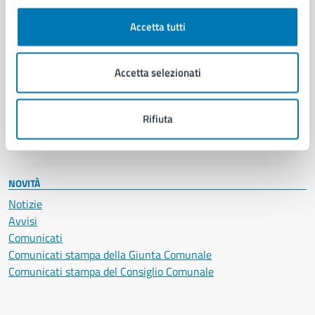
Autorizzazioni
Cultura e tempo libero
Accetta tutti
Documenti e certificati
Educazione e formazione
Giustizia e sicurezza pubblica
Accetta selezionati
Imprese e commercio
Salute, benessere e assistenza
Servizi Cimiteriali
Rifiuta
Vita lavorativa
NOVITÀ
Notizie
Avvisi
Comunicati
Comunicati stampa della Giunta Comunale
Comunicati stampa del Consiglio Comunale