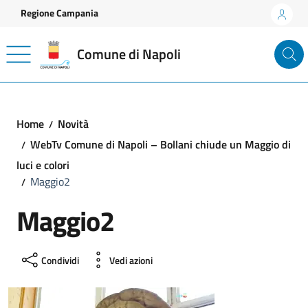
Vai ai contenuti
Vai al footer
Regione Campania
Comune di Napoli
Home
Novità
WebTv Comune di Napoli – Bollani chiude un Maggio di
luci e colori
Maggio2
Maggio2
Condividi
Vedi azioni