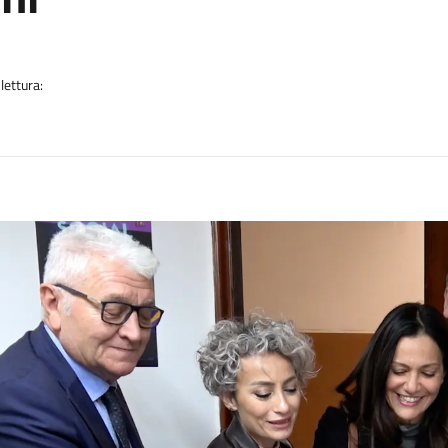
a
lettura:
n