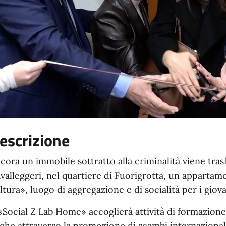
escrizione
cora un immobile sottratto alla criminalità viene trasf
valleggeri, nel quartiere di Fuorigrotta, un appartam
ltura», luogo di aggregazione e di socialità per i giov
 «Social Z Lab Home» accoglierà attività di formazione
che attraverso la promozione di scambi internazionali