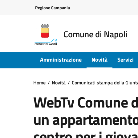
Vai ai contenuti
Vai al footer
Regione Campania
Comune di Napoli
Amministrazione
Novità
Servizi
Home
Novità
Comunicati stampa della Giun
WebTv Comune di 
un appartamento 
centro per i giov