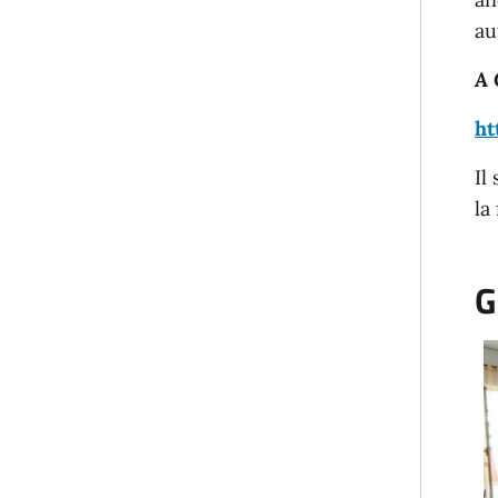
au
A 
ht
Il
la
G