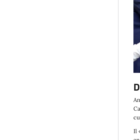
D
An
Ca
cu
Il
an