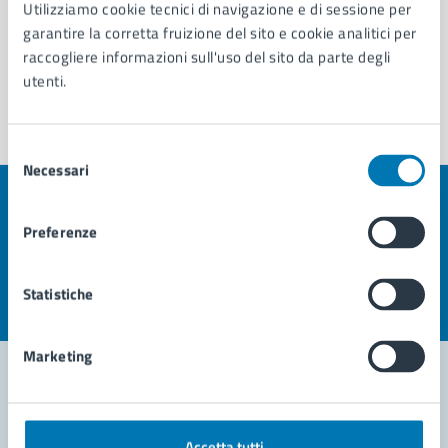
Utilizziamo cookie tecnici di navigazione e di sessione per
garantire la corretta fruizione del sito e cookie analitici per
raccogliere informazioni sull'uso del sito da parte degli
utenti.
Selezione
Necessari
del
consenso
Quanto sono chiare le informazioni su questa
Preferenze
pagina?
Valuta la chiarezza delle informazioni (da 1 a 5 stelle)
Seleziona il numero di stelle per valutare la chiarezza delle i
Statistiche
Valuta 1 stelle su 5
Valuta 2 stelle su 5
Valuta 3 stelle su 5
Valuta 4 stelle su 5
Valuta 5 stelle su 5
Marketing
Contatta il comune
Accetta tutti