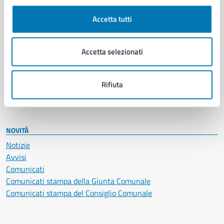
Autorizzazioni
Cultura e tempo libero
Accetta tutti
Documenti e certificati
Educazione e formazione
Giustizia e sicurezza pubblica
Accetta selezionati
Imprese e commercio
Salute, benessere e assistenza
Servizi Cimiteriali
Rifiuta
Vita lavorativa
NOVITÀ
Notizie
Avvisi
Comunicati
Comunicati stampa della Giunta Comunale
Comunicati stampa del Consiglio Comunale