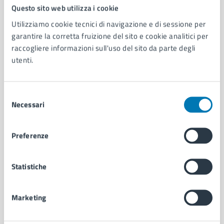
Comune di Napoli
Questo sito web utilizza i cookie
Utilizziamo cookie tecnici di navigazione e di sessione per
garantire la corretta fruizione del sito e cookie analitici per
AMMINISTRAZIONE
raccogliere informazioni sull'uso del sito da parte degli
Aree amministrative
utenti.
Organi di governo
Municipalità
Uffici
Selezione
Enti e fondazioni
Necessari
del
Politici
consenso
Personale amministrativo
Preferenze
Documenti e dati
Intranet, posta aziendale e protocollo
Statistiche
CATEGORIE DI SERVIZIO
Marketing
Ambiente
Anagrafe e stato civile