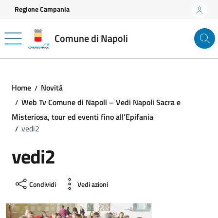
Vai ai contenuti
Vai al footer
Regione Campania
Comune di Napoli
Home
Novità
Web Tv Comune di Napoli – Vedi Napoli Sacra e
Misteriosa, tour ed eventi fino all’Epifania
vedi2
vedi2
Condividi
Vedi azioni