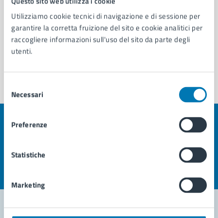
Questo sito web utilizza i cookie
Utilizziamo cookie tecnici di navigazione e di sessione per
garantire la corretta fruizione del sito e cookie analitici per
raccogliere informazioni sull'uso del sito da parte degli
utenti.
Selezione
Necessari
del
consenso
Preferenze
Quanto sono chiare le informazioni su questa
pagina?
Statistiche
Valuta la chiarezza delle informazioni (da 1 a 5 stelle)
Seleziona il numero di stelle per valutare la chiarezza delle i
Valuta 1 stelle su 5
Valuta 2 stelle su 5
Valuta 3 stelle su 5
Valuta 4 stelle su 5
Valuta 5 stelle su 5
Marketing