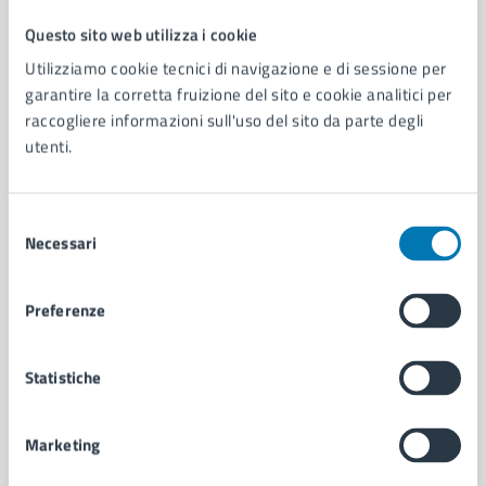
Questo sito web utilizza i cookie
Comune di Napoli
Utilizziamo cookie tecnici di navigazione e di sessione per
garantire la corretta fruizione del sito e cookie analitici per
raccogliere informazioni sull'uso del sito da parte degli
AMMINISTRAZIONE
utenti.
Aree amministrative
Organi di governo
Municipalità
Selezione
Uffici
Necessari
del
Enti e fondazioni
consenso
Politici
Personale amministrativo
Preferenze
Documenti e dati
Intranet, posta aziendale e protocollo
Statistiche
CATEGORIE DI SERVIZIO
Marketing
Ambiente