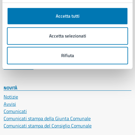
Anagrafe e stato civile
Autorizzazioni
Accetta tutti
Cultura e tempo libero
Documenti e certificati
Educazione e formazione
Accetta selezionati
Giustizia e sicurezza pubblica
Imprese e commercio
Salute, benessere e assistenza
Rifiuta
Servizi Cimiteriali
Vita lavorativa
NOVITÀ
Notizie
Avvisi
Comunicati
Comunicati stampa della Giunta Comunale
Comunicati stampa del Consiglio Comunale