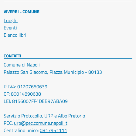
VIVERE IL COMUNE
Luoghi
Eventi
Elenco libri
CONTATTI
Comune di Napoli
Palazzo San Giacomo, Piazza Municipio - 80133
P. IVA: 01207650639
CF: 80014890638
LEI: 8156007FF4DEB97ABA09
Servizio Protocollo, URP e Albo Pretorio
PEC:
urp@pec.comune.napoli.it
Centralino unico:
0817951111