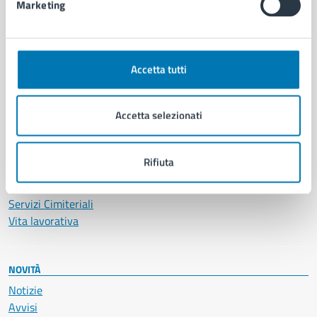
Marketing
CATEGORIE DI SERVIZIO
Ambiente
Anagrafe e stato civile
Accetta tutti
Autorizzazioni
Cultura e tempo libero
Accetta selezionati
Documenti e certificati
Educazione e formazione
Giustizia e sicurezza pubblica
Rifiuta
Imprese e commercio
Salute, benessere e assistenza
Servizi Cimiteriali
Vita lavorativa
NOVITÀ
Notizie
Avvisi