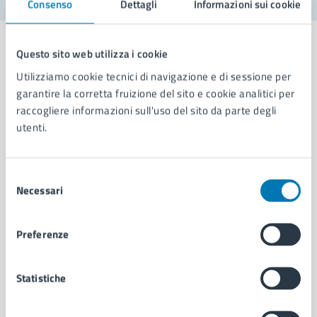
Consenso
Dettagli
Informazioni sui cookie
Questo sito web utilizza i cookie
Utilizziamo cookie tecnici di navigazione e di sessione per
garantire la corretta fruizione del sito e cookie analitici per
Comune di Napoli
raccogliere informazioni sull'uso del sito da parte degli
utenti.
AMMINISTRAZIONE
Aree amministrative
Selezione
Organi di governo
Necessari
del
Municipalità
consenso
Uffici
Enti e fondazioni
Preferenze
Politici
Personale amministrativo
Statistiche
Documenti e dati
Intranet, posta aziendale e protocollo