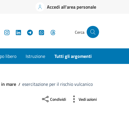
Accedi all'area personale
YouTube
Instagram
LinkedIn
Telegram
WhatsApp
Threads
Cerca
o libero
Istruzione
Tutti gli argomenti
o in mare
esercitazione per il rischio vulcanico
Condividi
Vedi azioni