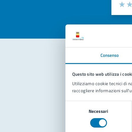
Valuta la
Selezi
Valuta 
Val
Consenso
Con
Questo sito web utilizza i cook
Utilizziamo cookie tecnici di n
raccogliere informazioni sull'u
Selezione
Necessari
del
Pro
consenso