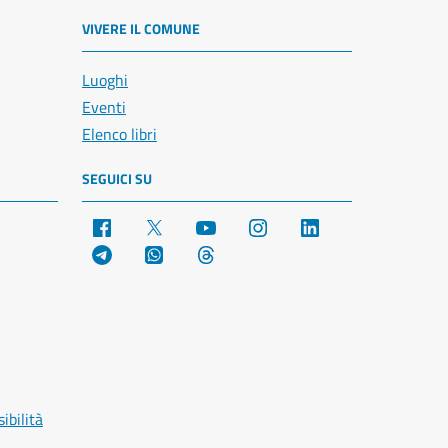
VIVERE IL COMUNE
Luoghi
Eventi
Elenco libri
SEGUICI SU
Facebook
X
YouTube
Instagram
LinkedIn
Telegram
WhatsApp
Threads
ibilità