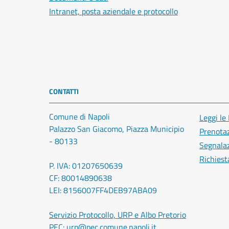
Intranet, posta aziendale e protocollo
CONTATTI
Comune di Napoli
Leggi le
Palazzo San Giacomo, Piazza Municipio
Prenota
- 80133
Segnalaz
Richiest
P. IVA: 01207650639
CF: 80014890638
LEI: 8156007FF4DEB97ABA09
Servizio Protocollo, URP e Albo Pretorio
PEC:
urp@pec.comune.napoli.it