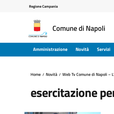
Vai ai contenuti
Vai al footer
Regione Campania
Comune di Napoli
Amministrazione
Novità
Servizi
Home
Novità
Web Tv Comune di Napoli – L’e
esercitazione per