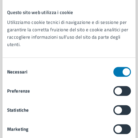
Questo sito web utilizza i cookie
Comune di Napoli
Utilizziamo cookie tecnici di navigazione e di sessione per
garantire la corretta fruizione del sito e cookie analitici per
raccogliere informazioni sull'uso del sito da parte degli
AMMINISTRAZIONE
utenti.
Aree amministrative
Organi di governo
Municipalità
Selezione
Uffici
Necessari
del
Enti e fondazioni
consenso
Politici
Preferenze
Personale amministrativo
Documenti e dati
Intranet, posta aziendale e protocollo
Statistiche
Marketing
CATEGORIE DI SERVIZIO