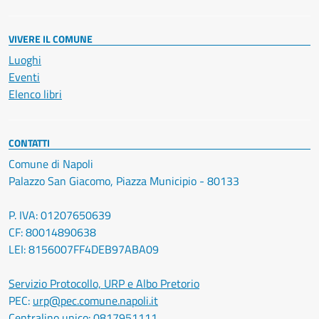
VIVERE IL COMUNE
Luoghi
Eventi
Elenco libri
CONTATTI
Comune di Napoli
Palazzo San Giacomo, Piazza Municipio - 80133
P. IVA: 01207650639
CF: 80014890638
LEI: 8156007FF4DEB97ABA09
Servizio Protocollo, URP e Albo Pretorio
PEC:
urp@pec.comune.napoli.it
Centralino unico:
0817951111