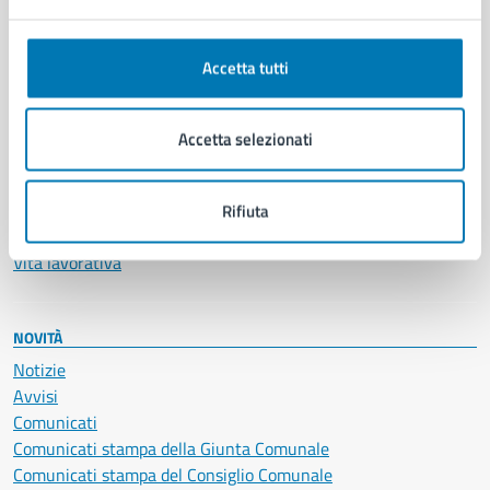
Ambiente
Anagrafe e stato civile
Autorizzazioni
Accetta tutti
Cultura e tempo libero
Documenti e certificati
Educazione e formazione
Accetta selezionati
Giustizia e sicurezza pubblica
Imprese e commercio
Salute, benessere e assistenza
Rifiuta
Servizi Cimiteriali
Vita lavorativa
NOVITÀ
Notizie
Avvisi
Comunicati
Comunicati stampa della Giunta Comunale
Comunicati stampa del Consiglio Comunale