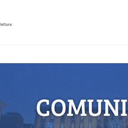
a
lettura:
n