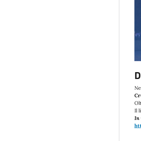
D
Ne
C
Olt
Il 
In
ht