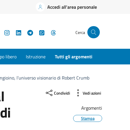
Accedi all'area personale
YouTube
Instagram
LinkedIn
Telegram
WhatsApp
Threads
Cerca
o libero
Istruzione
Tutti gli argomenti
gioino, l’universo visionario di Robert Crumb
l
Condividi
Vedi azioni
di
Argomenti
Stampa