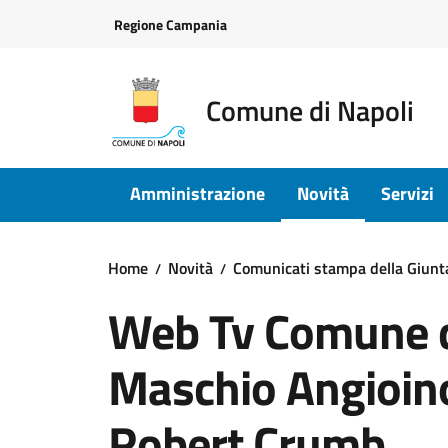
Vai ai contenuti
Vai al footer
Regione Campania
Comune di Napoli
Amministrazione
Novità
Servizi
Home
Novità
Comunicati stampa della Giun
Web Tv Comune di
Maschio Angioino,
Robert Crumb