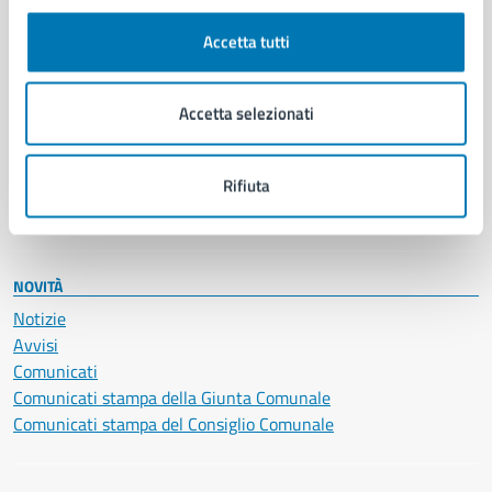
Autorizzazioni
Cultura e tempo libero
Accetta tutti
Documenti e certificati
Educazione e formazione
Giustizia e sicurezza pubblica
Accetta selezionati
Imprese e commercio
Salute, benessere e assistenza
Servizi Cimiteriali
Rifiuta
Vita lavorativa
NOVITÀ
Notizie
Avvisi
Comunicati
Comunicati stampa della Giunta Comunale
Comunicati stampa del Consiglio Comunale