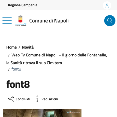
Vai ai contenuti
Vai al footer
Regione Campania
Comune di Napoli
Home
Novità
Web Tv Comune di Napoli – Il giorno delle Fontanelle,
la Sanità ritrova il suo Cimitero
font8
font8
Condividi
Vedi azioni