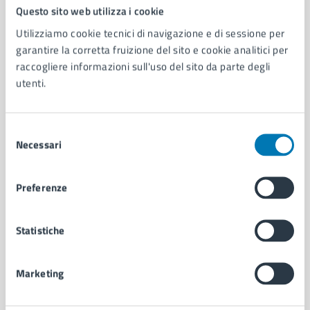
Comune di Napoli
Questo sito web utilizza i cookie
Utilizziamo cookie tecnici di navigazione e di sessione per
garantire la corretta fruizione del sito e cookie analitici per
AMMINISTRAZIONE
raccogliere informazioni sull'uso del sito da parte degli
Aree amministrative
utenti.
Organi di governo
Municipalità
Uffici
Selezione
Enti e fondazioni
Necessari
del
Politici
consenso
Personale amministrativo
Preferenze
Documenti e dati
Intranet, posta aziendale e protocollo
Statistiche
CATEGORIE DI SERVIZIO
Marketing
Ambiente
Anagrafe e stato civile