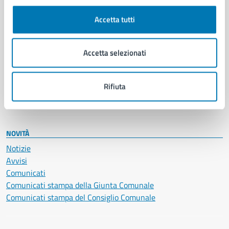
Autorizzazioni
Cultura e tempo libero
Accetta tutti
Documenti e certificati
Educazione e formazione
Giustizia e sicurezza pubblica
Accetta selezionati
Imprese e commercio
Salute, benessere e assistenza
Servizi Cimiteriali
Rifiuta
Vita lavorativa
NOVITÀ
Notizie
Avvisi
Comunicati
Comunicati stampa della Giunta Comunale
Comunicati stampa del Consiglio Comunale