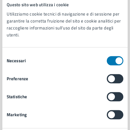
Comune di Napoli
Questo sito web utilizza i cookie
Utilizziamo cookie tecnici di navigazione e di sessione per
garantire la corretta fruizione del sito e cookie analitici per
AMMINISTRAZIONE
raccogliere informazioni sull'uso del sito da parte degli
Aree amministrative
utenti.
Organi di governo
Municipalità
Uffici
Selezione
Enti e fondazioni
Necessari
del
Politici
consenso
Personale amministrativo
Preferenze
Documenti e dati
Intranet, posta aziendale e protocollo
Statistiche
CATEGORIE DI SERVIZIO
Marketing
Ambiente
Anagrafe e stato civile