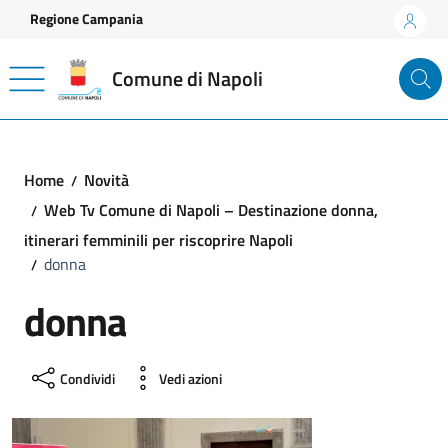
Vai ai contenuti
Vai al footer
Regione Campania
Comune di Napoli
Home
Novità
Web Tv Comune di Napoli – Destinazione donna,
itinerari femminili per riscoprire Napoli
donna
donna
Condividi
Vedi azioni