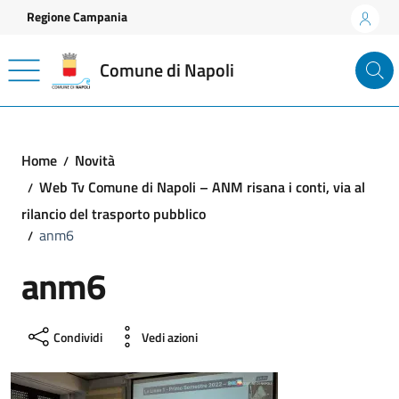
Vai ai contenuti
Vai al footer
Regione Campania
Comune di Napoli
Home
Novità
Web Tv Comune di Napoli – ANM risana i conti, via al
rilancio del trasporto pubblico
anm6
anm6
Condividi
Vedi azioni