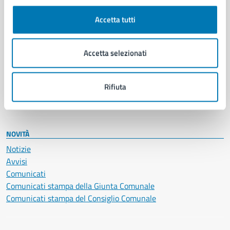
Autorizzazioni
Cultura e tempo libero
Accetta tutti
Documenti e certificati
Educazione e formazione
Giustizia e sicurezza pubblica
Accetta selezionati
Imprese e commercio
Salute, benessere e assistenza
Servizi Cimiteriali
Rifiuta
Vita lavorativa
NOVITÀ
Notizie
Avvisi
Comunicati
Comunicati stampa della Giunta Comunale
Comunicati stampa del Consiglio Comunale