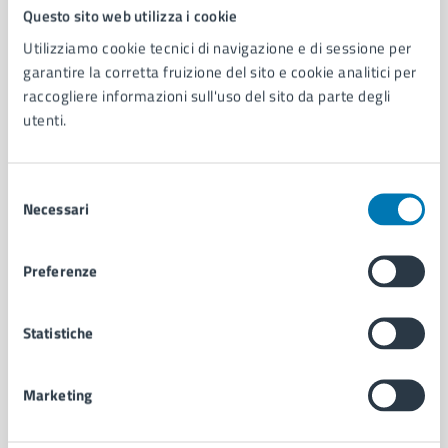
Comune di Napoli
Questo sito web utilizza i cookie
Utilizziamo cookie tecnici di navigazione e di sessione per
garantire la corretta fruizione del sito e cookie analitici per
AMMINISTRAZIONE
raccogliere informazioni sull'uso del sito da parte degli
Aree amministrative
utenti.
Organi di governo
Municipalità
Uffici
Selezione
Enti e fondazioni
Necessari
del
Politici
consenso
Personale amministrativo
Preferenze
Documenti e dati
Intranet, posta aziendale e protocollo
Statistiche
CATEGORIE DI SERVIZIO
Marketing
Ambiente
Anagrafe e stato civile