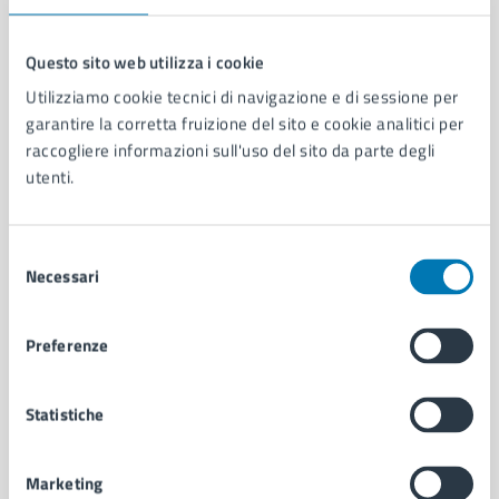
Questo sito web utilizza i cookie
Utilizziamo cookie tecnici di navigazione e di sessione per
Comune di Napoli
garantire la corretta fruizione del sito e cookie analitici per
raccogliere informazioni sull'uso del sito da parte degli
utenti.
AMMINISTRAZIONE
Aree amministrative
Organi di governo
Selezione
Municipalità
Necessari
del
Uffici
consenso
Enti e fondazioni
Politici
Preferenze
Personale amministrativo
Documenti e dati
Statistiche
Intranet, posta aziendale e protocollo
Marketing