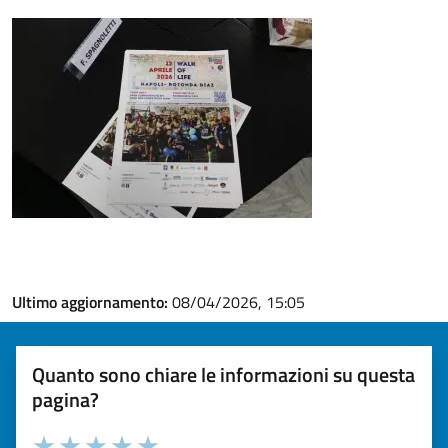
Ultimo aggiornamento:
08/04/2026, 15:05
Quanto sono chiare le informazioni su questa
pagina?
Valuta la chiarezza delle informazioni (da 1 a 5 stelle)
Seleziona il numero di stelle per valutare la chiarezza delle i