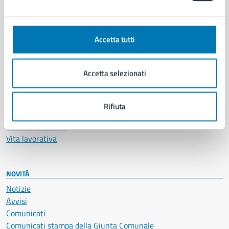
CATEGORIE DI SERVIZIO
Ambiente
Anagrafe e stato civile
Accetta tutti
Autorizzazioni
Cultura e tempo libero
Documenti e certificati
Accetta selezionati
Educazione e formazione
Giustizia e sicurezza pubblica
Imprese e commercio
Rifiuta
Salute, benessere e assistenza
Servizi Cimiteriali
Vita lavorativa
NOVITÀ
Notizie
Avvisi
Comunicati
Comunicati stampa della Giunta Comunale