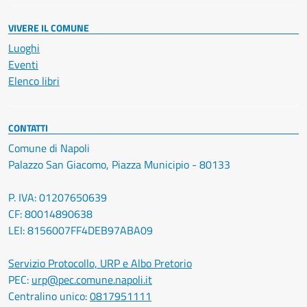
VIVERE IL COMUNE
Luoghi
Eventi
Elenco libri
CONTATTI
Comune di Napoli
Palazzo San Giacomo, Piazza Municipio - 80133
P. IVA: 01207650639
CF: 80014890638
LEI: 8156007FF4DEB97ABA09
Servizio Protocollo, URP e Albo Pretorio
PEC:
urp@pec.comune.napoli.it
Centralino unico:
0817951111