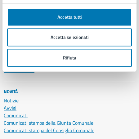
Anagrafe e stato civile
Autorizzazioni
Accetta tutti
Cultura e tempo libero
Documenti e certificati
Educazione e formazione
Accetta selezionati
Giustizia e sicurezza pubblica
Imprese e commercio
Salute, benessere e assistenza
Rifiuta
Servizi Cimiteriali
Vita lavorativa
NOVITÀ
Notizie
Avvisi
Comunicati
Comunicati stampa della Giunta Comunale
Comunicati stampa del Consiglio Comunale