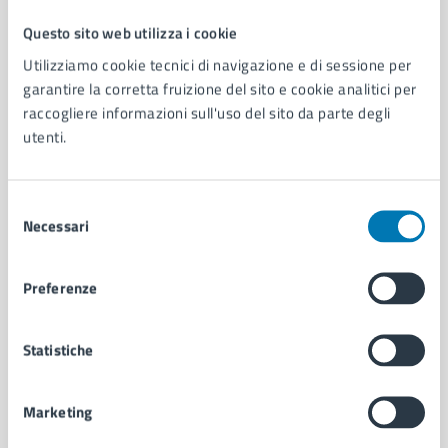
Questo sito web utilizza i cookie
Comune di Napoli
Utilizziamo cookie tecnici di navigazione e di sessione per
garantire la corretta fruizione del sito e cookie analitici per
raccogliere informazioni sull'uso del sito da parte degli
AMMINISTRAZIONE
utenti.
Aree amministrative
Organi di governo
Municipalità
Selezione
Uffici
Necessari
del
Enti e fondazioni
consenso
Politici
Preferenze
Personale amministrativo
Documenti e dati
Intranet, posta aziendale e protocollo
Statistiche
CATEGORIE DI SERVIZIO
Marketing
Ambiente