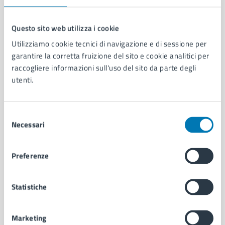
Questo sito web utilizza i cookie
Utilizziamo cookie tecnici di navigazione e di sessione per
Comune di Napoli
garantire la corretta fruizione del sito e cookie analitici per
raccogliere informazioni sull'uso del sito da parte degli
utenti.
AMMINISTRAZIONE
Aree amministrative
Organi di governo
Selezione
Municipalità
Necessari
del
Uffici
consenso
Enti e fondazioni
Politici
Preferenze
Personale amministrativo
Documenti e dati
Statistiche
Intranet, posta aziendale e protocollo
Marketing