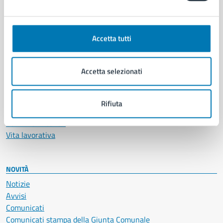
CATEGORIE DI SERVIZIO
Ambiente
Anagrafe e stato civile
Accetta tutti
Autorizzazioni
Cultura e tempo libero
Documenti e certificati
Accetta selezionati
Educazione e formazione
Giustizia e sicurezza pubblica
Imprese e commercio
Rifiuta
Salute, benessere e assistenza
Servizi Cimiteriali
Vita lavorativa
NOVITÀ
Notizie
Avvisi
Comunicati
Comunicati stampa della Giunta Comunale