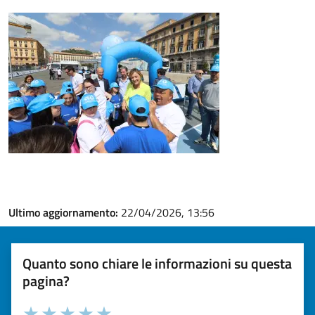
Ultimo aggiornamento:
22/04/2026, 13:56
Quanto sono chiare le informazioni su questa
pagina?
Valuta la chiarezza delle informazioni (da 1 a 5 stelle)
Seleziona il numero di stelle per valutare la chiarezza delle i