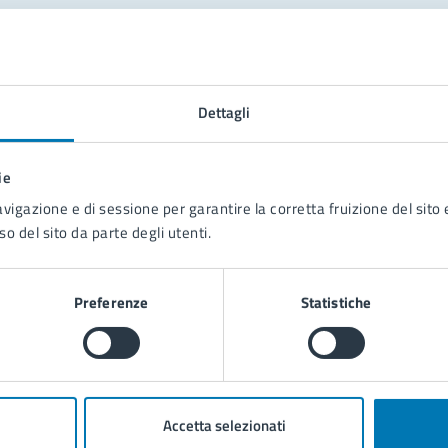
tatta il comune
Leggi le domande frequenti
Dettagli
Richiedi assistenza
ie
Prenota appuntamento
avigazione e di sessione per garantire la corretta fruizione del sito e
so del sito da parte degli utenti.
blemi in città
Segnala disservizio
Preferenze
Statistiche
Accetta selezionati
poli