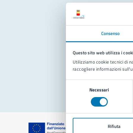
Con
Consenso
Questo sito web utilizza i cook
Utilizziamo cookie tecnici di n
raccogliere informazioni sull'u
Pro
Selezione
Necessari
del
consenso
Rifiuta
Comune di Na