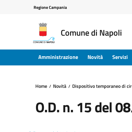
Vai ai contenuti
Vai al footer
Regione Campania
Comune di Napoli
Amministrazione
Novità
Servizi
Home
Novità
Dispositivo temporaneo di circ
O.D. n. 15 del 