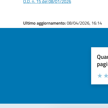
O.D. n. 15 del 08/01/2026
Ultimo aggiornamento:
08/04/2026, 16:14
Quan
pagi
Valuta la
Selezi
Valuta 
Val