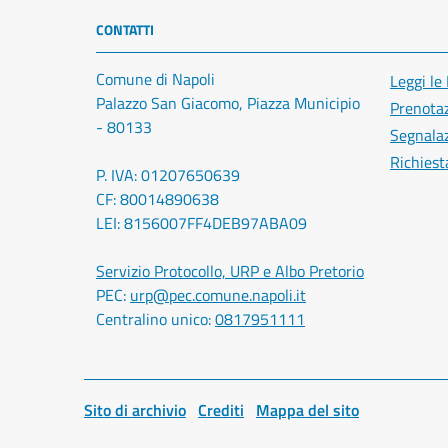
CONTATTI
Comune di Napoli
Leggi le
Palazzo San Giacomo, Piazza Municipio
Prenota
- 80133
Segnalaz
Richiest
P. IVA: 01207650639
CF: 80014890638
LEI: 8156007FF4DEB97ABA09
Servizio Protocollo, URP e Albo Pretorio
PEC:
urp@pec.comune.napoli.it
Centralino unico:
0817951111
Sito di archivio
Crediti
Mappa del sito