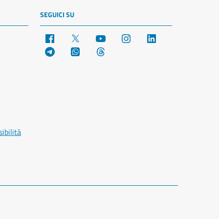
SEGUICI SU
Facebook
X
YouTube
Instagram
LinkedIn
Telegram
WhatsApp
Threads
ibilità