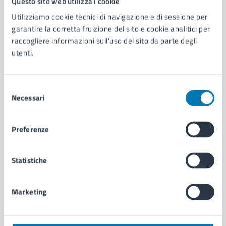
Questo sito web utilizza i cookie
Utilizziamo cookie tecnici di navigazione e di sessione per
AMMINISTRAZIONE
garantire la corretta fruizione del sito e cookie analitici per
Aree amministrative
raccogliere informazioni sull'uso del sito da parte degli
Organi di governo
utenti.
Municipalità
Uffici
Selezione
Enti e fondazioni
Necessari
del
Politici
consenso
Personale amministrativo
Documenti e dati
Preferenze
Intranet, posta aziendale e protocollo
Statistiche
CATEGORIE DI SERVIZIO
Ambiente
Marketing
Anagrafe e stato civile
Autorizzazioni
Cultura e tempo libero