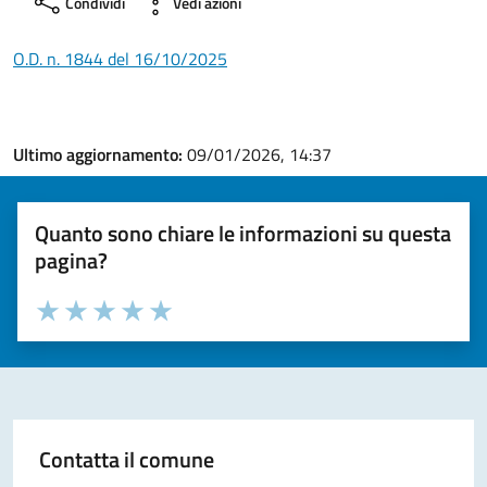
Condividi
Vedi azioni
O.D. n. 1844 del 16/10/2025
Ultimo aggiornamento:
09/01/2026, 14:37
Quanto sono chiare le informazioni su questa
pagina?
Valuta la chiarezza delle informazioni (da 1 a 5 stelle)
Seleziona il numero di stelle per valutare la chiarezza delle i
Valuta 1 stelle su 5
Valuta 2 stelle su 5
Valuta 3 stelle su 5
Valuta 4 stelle su 5
Valuta 5 stelle su 5
Contatta il comune