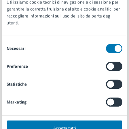
Utilizziamo cookie tecnici di navigazione e di sessione per
Aree amministrative
garantire la corretta fruizione del sito e cookie analitici per
Organi di governo
raccogliere informazioni sull'uso del sito da parte degli
Municipalità
utenti.
Uffici
Enti e fondazioni
Selezione
Politici
Necessari
del
Personale amministrativo
consenso
Documenti e dati
Intranet, posta aziendale e protocollo
Preferenze
CATEGORIE DI SERVIZIO
Statistiche
Ambiente
Anagrafe e stato civile
Marketing
Autorizzazioni
Cultura e tempo libero
Documenti e certificati
Educazione e formazione
Accetta tutti