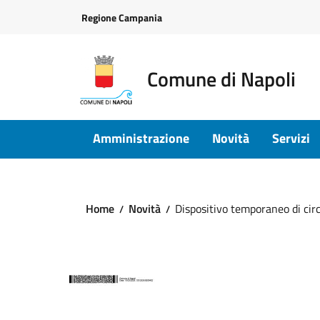
Vai ai contenuti
Vai al footer
Regione Campania
Comune di Napoli
Amministrazione
Novità
Servizi
Home
Novità
Dispositivo temporaneo di circo