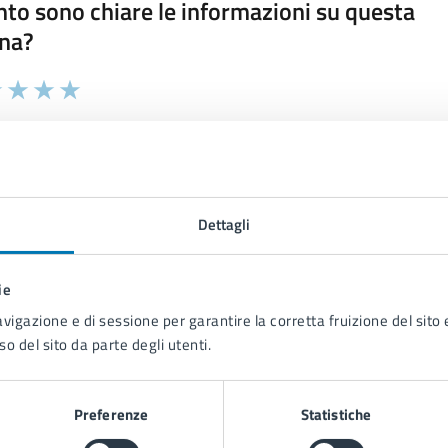
to sono chiare le informazioni su questa
na?
 chiarezza delle informazioni (da 1 a 5 stelle)
ona il numero di stelle per valutare la chiarezza delle inform
1 stelle su 5
uta 2 stelle su 5
Valuta 3 stelle su 5
Valuta 4 stelle su 5
Valuta 5 stelle su 5
Dettagli
tatta il comune
ie
avigazione e di sessione per garantire la corretta fruizione del sito e
Leggi le domande frequenti
so del sito da parte degli utenti.
Richiedi assistenza
Preferenze
Statistiche
Prenota appuntamento