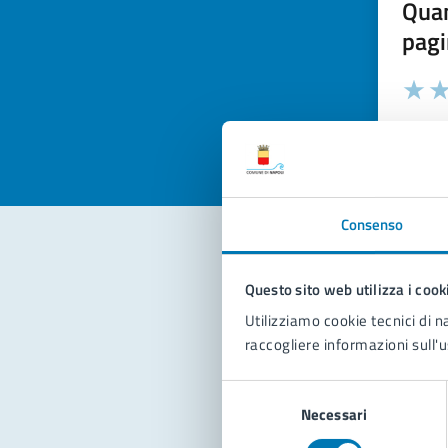
Quan
pagi
Valuta la
Selezi
Valuta 
Val
Consenso
Con
Questo sito web utilizza i cook
Utilizziamo cookie tecnici di n
raccogliere informazioni sull'u
Selezione
Necessari
del
consenso