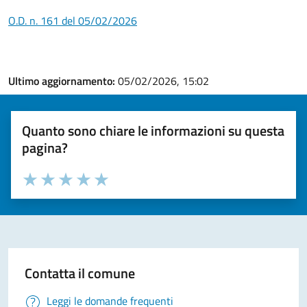
O.D. n. 161 del 05/02/2026
Ultimo aggiornamento:
05/02/2026, 15:02
Quanto sono chiare le informazioni su questa
pagina?
Valuta la chiarezza delle informazioni (da 1 a 5 stelle)
Seleziona il numero di stelle per valutare la chiarezza delle i
Valuta 1 stelle su 5
Valuta 2 stelle su 5
Valuta 3 stelle su 5
Valuta 4 stelle su 5
Valuta 5 stelle su 5
Contatta il comune
Leggi le domande frequenti