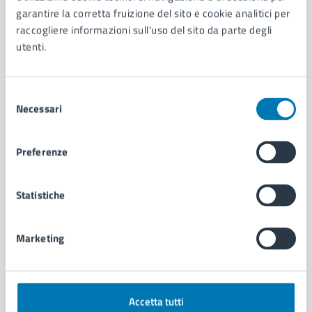
Aree amministrative
garantire la corretta fruizione del sito e cookie analitici per
Organi di governo
raccogliere informazioni sull'uso del sito da parte degli
Municipalità
utenti.
Uffici
Enti e fondazioni
Politici
Selezione
Personale amministrativo
Necessari
del
Documenti e dati
consenso
Intranet, posta aziendale e protocollo
Preferenze
CATEGORIE DI SERVIZIO
Statistiche
Ambiente
Anagrafe e stato civile
Marketing
Autorizzazioni
Cultura e tempo libero
Documenti e certificati
Educazione e formazione
Accetta tutti
Giustizia e sicurezza pubblica