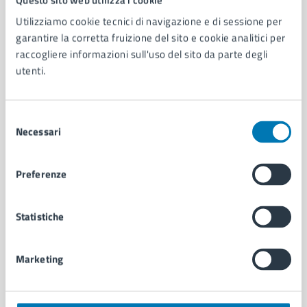
Utilizziamo cookie tecnici di navigazione e di sessione per
AMMINISTRAZIONE
garantire la corretta fruizione del sito e cookie analitici per
Aree amministrative
raccogliere informazioni sull'uso del sito da parte degli
Organi di governo
utenti.
Municipalità
Uffici
Selezione
Enti e fondazioni
Necessari
del
Politici
consenso
Personale amministrativo
Documenti e dati
Preferenze
Intranet, posta aziendale e protocollo
Statistiche
CATEGORIE DI SERVIZIO
Ambiente
Marketing
Anagrafe e stato civile
Autorizzazioni
Cultura e tempo libero