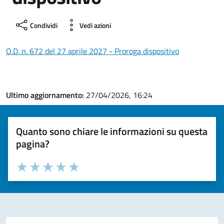
Condividi
Vedi azioni
O.D. n. 672 del 27 aprile 2027 - Proroga dispositivo
Ultimo aggiornamento:
27/04/2026, 16:24
Quanto sono chiare le informazioni su questa
pagina?
Valuta la chiarezza delle informazioni (da 1 a 5 stelle)
Seleziona il numero di stelle per valutare la chiarezza delle i
Valuta 1 stelle su 5
Valuta 2 stelle su 5
Valuta 3 stelle su 5
Valuta 4 stelle su 5
Valuta 5 stelle su 5