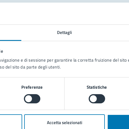
tatta il comune
Leggi le domande frequenti
Dettagli
Richiedi assistenza
ie
Prenota appuntamento
avigazione e di sessione per garantire la corretta fruizione del sito e
so del sito da parte degli utenti.
blemi in città
Segnala disservizio
Preferenze
Statistiche
Accetta selezionati
poli