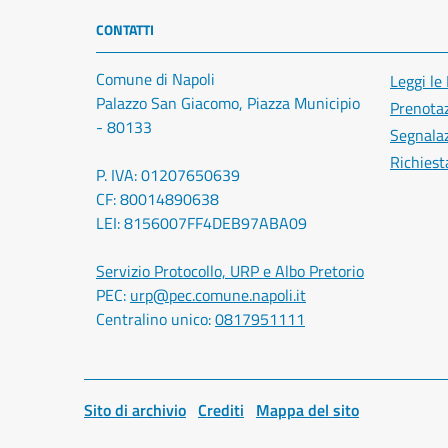
CONTATTI
Comune di Napoli
Leggi le
Palazzo San Giacomo, Piazza Municipio
Prenota
- 80133
Segnalaz
Richiest
P. IVA: 01207650639
CF: 80014890638
LEI: 8156007FF4DEB97ABA09
Servizio Protocollo, URP e Albo Pretorio
PEC:
urp@pec.comune.napoli.it
Centralino unico:
0817951111
Sito di archivio
Crediti
Mappa del sito