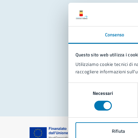
Con
Consenso
Questo sito web utilizza i cook
Utilizziamo cookie tecnici di n
raccogliere informazioni sull'u
Pro
Selezione
Necessari
del
consenso
Rifiuta
Comune di Na