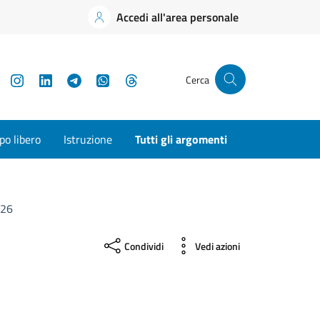
Accedi all'area personale
YouTube
Instagram
LinkedIn
Telegram
WhatsApp
Threads
Cerca
o libero
Istruzione
Tutti gli argomenti
026
Condividi
Vedi azioni