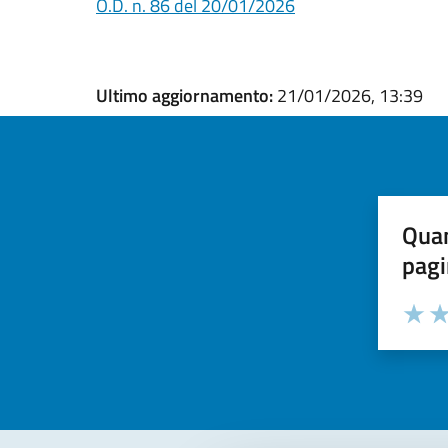
O.D. n. 86 del 20/01/2026
Ultimo aggiornamento:
21/01/2026, 13:39
Quan
pagi
Valuta la
Selezi
Valuta 
Val