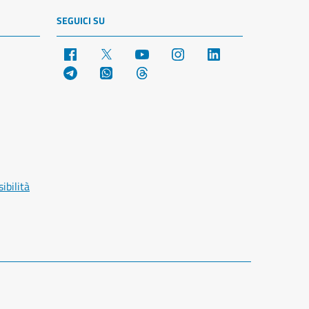
SEGUICI SU
Facebook
X
YouTube
Instagram
LinkedIn
Telegram
WhatsApp
Threads
ibilità