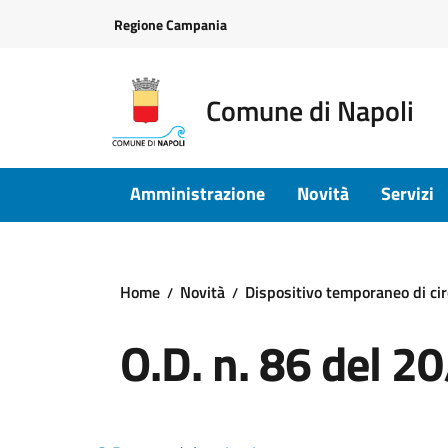
Vai ai contenuti
Vai al footer
Regione Campania
Comune di Napoli
Amministrazione
Novità
Servizi
Home
Novità
Dispositivo temporaneo di circ
O.D. n. 86 del 