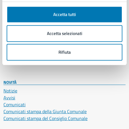
Anagrafe e stato civile
Autorizzazioni
Cultura e tempo libero
Accetta tutti
Documenti e certificati
Educazione e formazione
Accetta selezionati
Giustizia e sicurezza pubblica
Imprese e commercio
Salute, benessere e assistenza
Rifiuta
Servizi Cimiteriali
Vita lavorativa
NOVITÀ
Notizie
Avvisi
Comunicati
Comunicati stampa della Giunta Comunale
Comunicati stampa del Consiglio Comunale