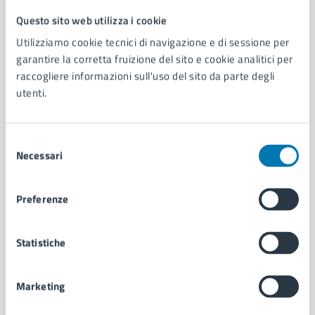
Questo sito web utilizza i cookie
Comune di Napoli
Utilizziamo cookie tecnici di navigazione e di sessione per
garantire la corretta fruizione del sito e cookie analitici per
AMMINISTRAZIONE
raccogliere informazioni sull'uso del sito da parte degli
utenti.
Aree amministrative
Organi di governo
Municipalità
Selezione
Uffici
Necessari
del
Enti e fondazioni
consenso
Politici
Personale amministrativo
Preferenze
Documenti e dati
Intranet, posta aziendale e protocollo
Statistiche
CATEGORIE DI SERVIZIO
Marketing
Ambiente