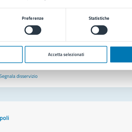
tatta il comune
Preferenze
Statistiche
Leggi le domande frequenti
Richiedi assistenza
Prenota appuntamento
Accetta selezionati
blemi in città
Segnala disservizio
poli