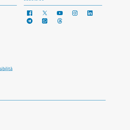
Facebook
X
YouTube
Instagram
LinkedIn
Telegram
WhatsApp
Threads
ibilità