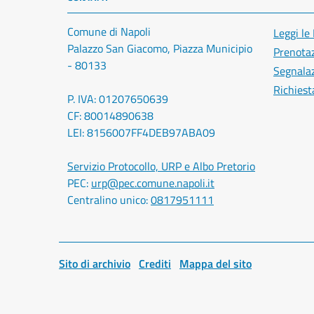
Comune di Napoli
Leggi le
Palazzo San Giacomo, Piazza Municipio
Prenota
- 80133
Segnalaz
Richiest
P. IVA: 01207650639
CF: 80014890638
LEI: 8156007FF4DEB97ABA09
Servizio Protocollo, URP e Albo Pretorio
PEC:
urp@pec.comune.napoli.it
Centralino unico:
0817951111
Sito di archivio
Crediti
Mappa del sito