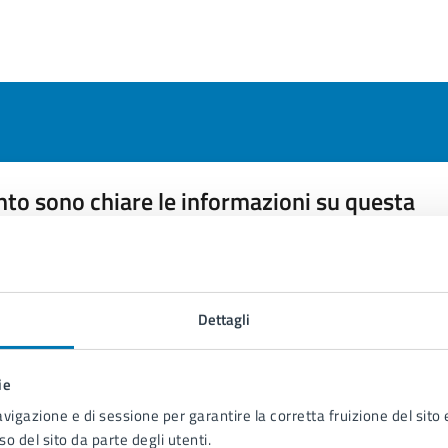
to sono chiare le informazioni su questa
na?
 chiarezza delle informazioni (da 1 a 5 stelle)
ona il numero di stelle per valutare la chiarezza delle inform
1 stelle su 5
uta 2 stelle su 5
Valuta 3 stelle su 5
Valuta 4 stelle su 5
Valuta 5 stelle su 5
Dettagli
ie
avigazione e di sessione per garantire la corretta fruizione del sito e
so del sito da parte degli utenti.