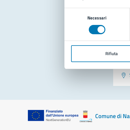
Con
Selezione
Necessari
del
consenso
Rifiuta
Pro
Comune di Na