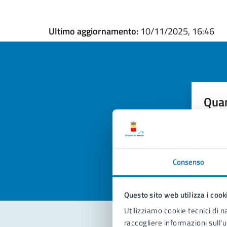
Ultimo aggiornamento:
10/11/2025, 16:46
Quan
pagi
Valuta la
Selezi
Valuta 
Val
Consenso
Questo sito web utilizza i cook
Utilizziamo cookie tecnici di n
raccogliere informazioni sull'u