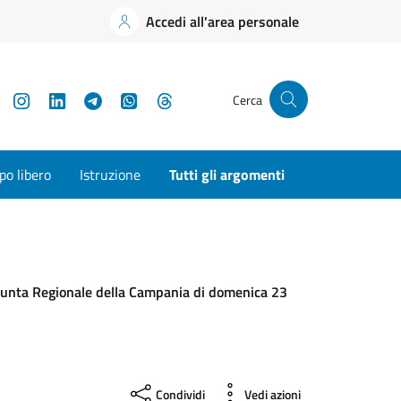
Accedi all'area personale
YouTube
Instagram
LinkedIn
Telegram
WhatsApp
Threads
Cerca
o libero
Istruzione
Tutti gli argomenti
a Giunta Regionale della Campania di domenica 23
Condividi
Vedi azioni