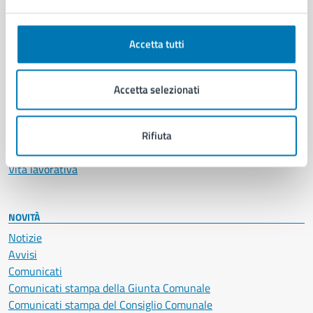
Ambiente
Anagrafe e stato civile
Autorizzazioni
Accetta tutti
Cultura e tempo libero
Documenti e certificati
Educazione e formazione
Accetta selezionati
Giustizia e sicurezza pubblica
Imprese e commercio
Rifiuta
Salute, benessere e assistenza
Servizi Cimiteriali
Vita lavorativa
NOVITÀ
Notizie
Avvisi
Comunicati
Comunicati stampa della Giunta Comunale
Comunicati stampa del Consiglio Comunale