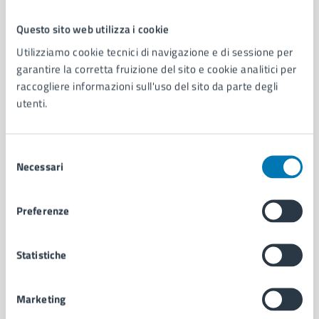
Questo sito web utilizza i cookie
Comune di Napoli
Utilizziamo cookie tecnici di navigazione e di sessione per
garantire la corretta fruizione del sito e cookie analitici per
raccogliere informazioni sull'uso del sito da parte degli
AMMINISTRAZIONE
utenti.
Aree amministrative
Organi di governo
Municipalità
Selezione
Uffici
Necessari
del
Enti e fondazioni
consenso
Politici
Preferenze
Personale amministrativo
Documenti e dati
Intranet, posta aziendale e protocollo
Statistiche
Marketing
CATEGORIE DI SERVIZIO