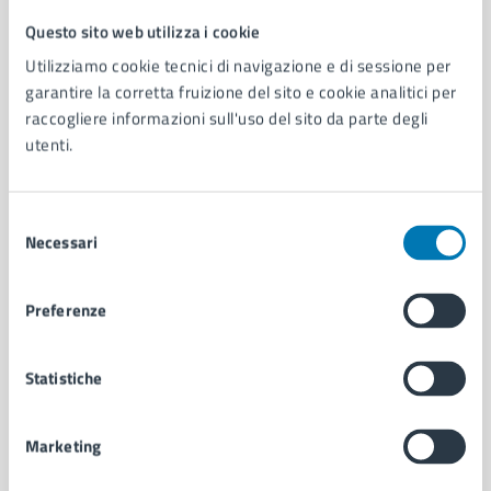
Questo sito web utilizza i cookie
Comune di Napoli
Utilizziamo cookie tecnici di navigazione e di sessione per
garantire la corretta fruizione del sito e cookie analitici per
AMMINISTRAZIONE
raccogliere informazioni sull'uso del sito da parte degli
utenti.
Aree amministrative
Organi di governo
Municipalità
Selezione
Uffici
Necessari
del
Enti e fondazioni
consenso
Politici
Personale amministrativo
Preferenze
Documenti e dati
Intranet, posta aziendale e protocollo
Statistiche
CATEGORIE DI SERVIZIO
Marketing
Ambiente