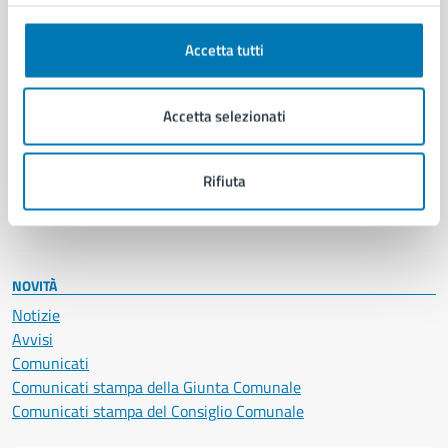
Anagrafe e stato civile
Autorizzazioni
Cultura e tempo libero
Accetta tutti
Documenti e certificati
Educazione e formazione
Accetta selezionati
Giustizia e sicurezza pubblica
Imprese e commercio
Salute, benessere e assistenza
Rifiuta
Servizi Cimiteriali
Vita lavorativa
NOVITÀ
Notizie
Avvisi
Comunicati
Comunicati stampa della Giunta Comunale
Comunicati stampa del Consiglio Comunale