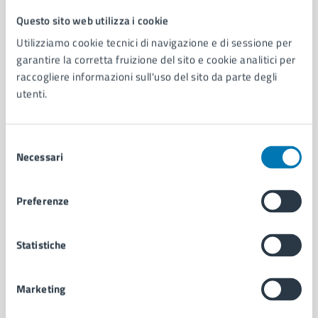
Questo sito web utilizza i cookie
Comune di Napoli
Utilizziamo cookie tecnici di navigazione e di sessione per
garantire la corretta fruizione del sito e cookie analitici per
AMMINISTRAZIONE
raccogliere informazioni sull'uso del sito da parte degli
utenti.
Aree amministrative
Organi di governo
Municipalità
Selezione
Uffici
Necessari
del
Enti e fondazioni
consenso
Politici
Personale amministrativo
Preferenze
Documenti e dati
Intranet, posta aziendale e protocollo
Statistiche
CATEGORIE DI SERVIZIO
Marketing
Ambiente