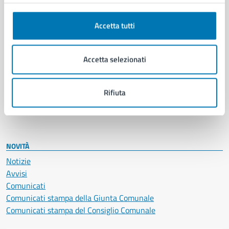
Anagrafe e stato civile
Autorizzazioni
Cultura e tempo libero
Accetta tutti
Documenti e certificati
Educazione e formazione
Accetta selezionati
Giustizia e sicurezza pubblica
Imprese e commercio
Salute, benessere e assistenza
Rifiuta
Servizi Cimiteriali
Vita lavorativa
NOVITÀ
Notizie
Avvisi
Comunicati
Comunicati stampa della Giunta Comunale
Comunicati stampa del Consiglio Comunale