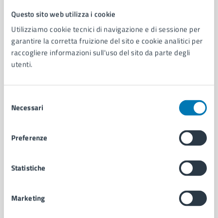
Questo sito web utilizza i cookie
Comune di Napoli
Utilizziamo cookie tecnici di navigazione e di sessione per
garantire la corretta fruizione del sito e cookie analitici per
AMMINISTRAZIONE
raccogliere informazioni sull'uso del sito da parte degli
utenti.
Aree amministrative
Organi di governo
Municipalità
Selezione
Uffici
Necessari
del
Enti e fondazioni
consenso
Politici
Personale amministrativo
Preferenze
Documenti e dati
Intranet, posta aziendale e protocollo
Statistiche
CATEGORIE DI SERVIZIO
Marketing
Ambiente