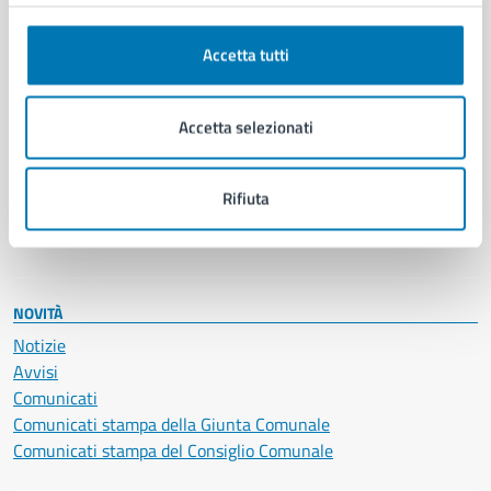
Anagrafe e stato civile
Autorizzazioni
Cultura e tempo libero
Accetta tutti
Documenti e certificati
Educazione e formazione
Accetta selezionati
Giustizia e sicurezza pubblica
Imprese e commercio
Salute, benessere e assistenza
Rifiuta
Servizi Cimiteriali
Vita lavorativa
NOVITÀ
Notizie
Avvisi
Comunicati
Comunicati stampa della Giunta Comunale
Comunicati stampa del Consiglio Comunale