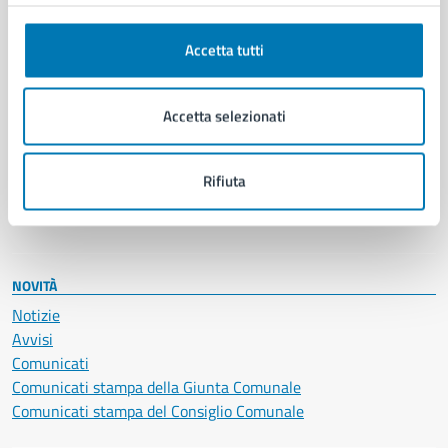
Anagrafe e stato civile
Autorizzazioni
Cultura e tempo libero
Accetta tutti
Documenti e certificati
Educazione e formazione
Accetta selezionati
Giustizia e sicurezza pubblica
Imprese e commercio
Salute, benessere e assistenza
Rifiuta
Servizi Cimiteriali
Vita lavorativa
NOVITÀ
Notizie
Avvisi
Comunicati
Comunicati stampa della Giunta Comunale
Comunicati stampa del Consiglio Comunale