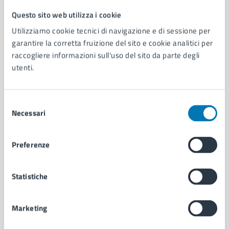
Questo sito web utilizza i cookie
Comune di Napoli
Utilizziamo cookie tecnici di navigazione e di sessione per
garantire la corretta fruizione del sito e cookie analitici per
AMMINISTRAZIONE
raccogliere informazioni sull'uso del sito da parte degli
utenti.
Aree amministrative
Organi di governo
Municipalità
Selezione
Uffici
Necessari
del
Enti e fondazioni
consenso
Politici
Personale amministrativo
Preferenze
Documenti e dati
Intranet, posta aziendale e protocollo
Statistiche
CATEGORIE DI SERVIZIO
Marketing
Ambiente