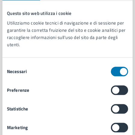
Questo sito web utilizza i cookie
Comune di Napoli
Utilizziamo cookie tecnici di navigazione e di sessione per
garantire la corretta fruizione del sito e cookie analitici per
raccogliere informazioni sull'uso del sito da parte degli
AMMINISTRAZIONE
utenti.
Aree amministrative
Organi di governo
Municipalità
Selezione
Necessari
Uffici
del
Enti e fondazioni
consenso
Politici
Preferenze
Personale amministrativo
Documenti e dati
Intranet, posta aziendale e protocollo
Statistiche
Marketing
CATEGORIE DI SERVIZIO