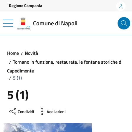
Vai ai contenuti
Vai al footer
Regione Campania
Comune di Napoli
Home
Novità
Tornano in funzione, restaurate, le fontane storiche di
Capodimonte
5 (1)
5 (1)
Condividi
Vedi azioni