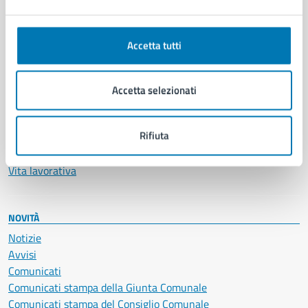
Ambiente
Anagrafe e stato civile
Autorizzazioni
Accetta tutti
Cultura e tempo libero
Documenti e certificati
Educazione e formazione
Accetta selezionati
Giustizia e sicurezza pubblica
Imprese e commercio
Rifiuta
Salute, benessere e assistenza
Servizi Cimiteriali
Vita lavorativa
NOVITÀ
Notizie
Avvisi
Comunicati
Comunicati stampa della Giunta Comunale
Comunicati stampa del Consiglio Comunale