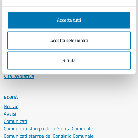
Ambiente
Anagrafe e stato civile
Autorizzazioni
Accetta tutti
Cultura e tempo libero
Documenti e certificati
Educazione e formazione
Accetta selezionati
Giustizia e sicurezza pubblica
Imprese e commercio
Rifiuta
Salute, benessere e assistenza
Servizi Cimiteriali
Vita lavorativa
NOVITÀ
Notizie
Avvisi
Comunicati
Comunicati stampa della Giunta Comunale
Comunicati stampa del Consiglio Comunale