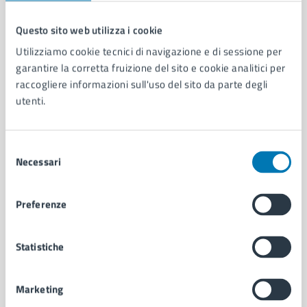
Questo sito web utilizza i cookie
Comune di Napoli
Utilizziamo cookie tecnici di navigazione e di sessione per
garantire la corretta fruizione del sito e cookie analitici per
raccogliere informazioni sull'uso del sito da parte degli
AMMINISTRAZIONE
utenti.
Aree amministrative
Organi di governo
Municipalità
Selezione
Necessari
Uffici
del
Enti e fondazioni
consenso
Politici
Preferenze
Personale amministrativo
Documenti e dati
Intranet, posta aziendale e protocollo
Statistiche
Marketing
CATEGORIE DI SERVIZIO