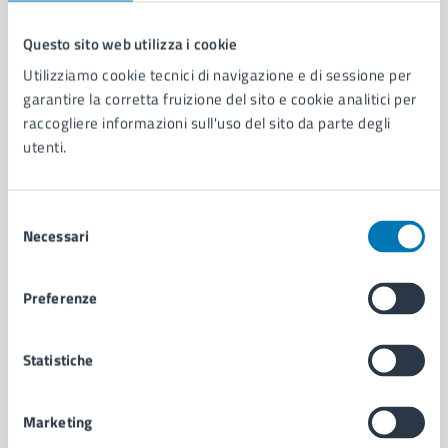
Questo sito web utilizza i cookie
Comune di Napoli
Utilizziamo cookie tecnici di navigazione e di sessione per
garantire la corretta fruizione del sito e cookie analitici per
raccogliere informazioni sull'uso del sito da parte degli
AMMINISTRAZIONE
utenti.
Aree amministrative
Organi di governo
Municipalità
Selezione
Necessari
Uffici
del
Enti e fondazioni
consenso
Politici
Preferenze
Personale amministrativo
Documenti e dati
Intranet, posta aziendale e protocollo
Statistiche
Marketing
CATEGORIE DI SERVIZIO