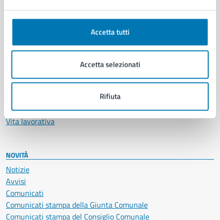
Ambiente
Anagrafe e stato civile
Autorizzazioni
Accetta tutti
Cultura e tempo libero
Documenti e certificati
Educazione e formazione
Accetta selezionati
Giustizia e sicurezza pubblica
Imprese e commercio
Rifiuta
Salute, benessere e assistenza
Servizi Cimiteriali
Vita lavorativa
NOVITÀ
Notizie
Avvisi
Comunicati
Comunicati stampa della Giunta Comunale
Comunicati stampa del Consiglio Comunale