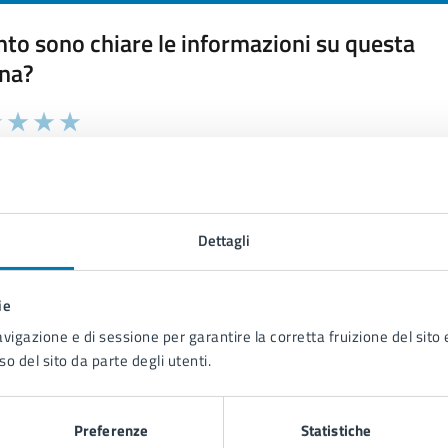
to sono chiare le informazioni su questa
na?
 chiarezza delle informazioni (da 1 a 5 stelle)
ona il numero di stelle per valutare la chiarezza delle inform
1 stelle su 5
uta 2 stelle su 5
Valuta 3 stelle su 5
Valuta 4 stelle su 5
Valuta 5 stelle su 5
Dettagli
ie
tatta il comune
avigazione e di sessione per garantire la corretta fruizione del sito e
so del sito da parte degli utenti.
Leggi le domande frequenti
Richiedi assistenza
Preferenze
Statistiche