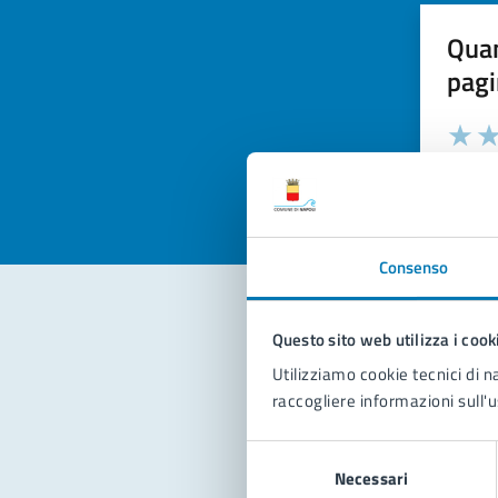
Quan
pagi
Valuta la
Selezi
Valuta 
Val
Consenso
Questo sito web utilizza i cook
Con
Utilizziamo cookie tecnici di n
raccogliere informazioni sull'u
Selezione
Necessari
del