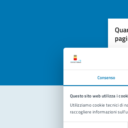
Quan
pagi
Valuta la
Selezi
Valuta 
Val
Consenso
Questo sito web utilizza i cook
Utilizziamo cookie tecnici di n
Con
raccogliere informazioni sull'u
Selezione