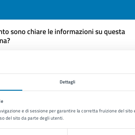
to sono chiare le informazioni su questa
na?
 chiarezza delle informazioni (da 1 a 5 stelle)
ona il numero di stelle per valutare la chiarezza delle inform
1 stelle su 5
uta 2 stelle su 5
Valuta 3 stelle su 5
Valuta 4 stelle su 5
Valuta 5 stelle su 5
Dettagli
ie
avigazione e di sessione per garantire la corretta fruizione del sito e
tatta il comune
so del sito da parte degli utenti.
Leggi le domande frequenti