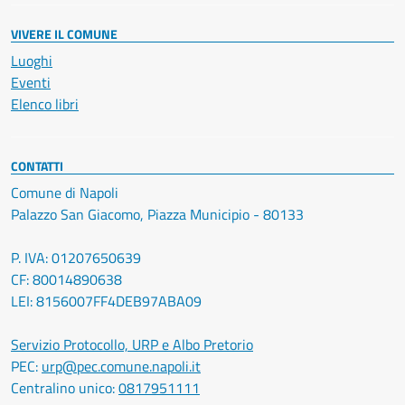
VIVERE IL COMUNE
Luoghi
Eventi
Elenco libri
CONTATTI
Comune di Napoli
Palazzo San Giacomo, Piazza Municipio - 80133
P. IVA: 01207650639
CF: 80014890638
LEI: 8156007FF4DEB97ABA09
Servizio Protocollo, URP e Albo Pretorio
PEC:
urp@pec.comune.napoli.it
Centralino unico:
0817951111