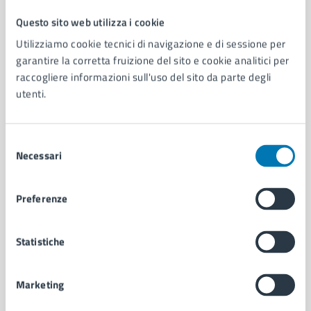
Questo sito web utilizza i cookie
Comune di Napoli
Utilizziamo cookie tecnici di navigazione e di sessione per
garantire la corretta fruizione del sito e cookie analitici per
raccogliere informazioni sull'uso del sito da parte degli
AMMINISTRAZIONE
utenti.
Aree amministrative
Organi di governo
Municipalità
Selezione
Uffici
Necessari
del
Enti e fondazioni
consenso
Politici
Personale amministrativo
Preferenze
Documenti e dati
Intranet, posta aziendale e protocollo
Statistiche
CATEGORIE DI SERVIZIO
Marketing
Ambiente