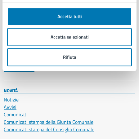
Anagrafe e stato civile
Autorizzazioni
Accetta tutti
Cultura e tempo libero
Documenti e certificati
Educazione e formazione
Accetta selezionati
Giustizia e sicurezza pubblica
Imprese e commercio
Salute, benessere e assistenza
Rifiuta
Servizi Cimiteriali
Vita lavorativa
NOVITÀ
Notizie
Avvisi
Comunicati
Comunicati stampa della Giunta Comunale
Comunicati stampa del Consiglio Comunale