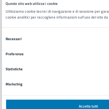
Questo sito web utilizza i cookie
Comune di Napoli
Utilizziamo cookie tecnici di navigazione e di sessione per garant
Palazzo San Giacomo, Piazza Municipio - 80133
cookie analitici per raccogliere informazioni sull'uso del sito da 
P. IVA: 01207650639
CF: 80014890638
Selezione
LEI: 8156007FF4DEB97ABA09
Necessari
del
consenso
Servizio Protocollo, URP e Albo Pretorio
Preferenze
PEC:
urp@pec.comune.napoli.it
Centralino unico:
0817951111
Statistiche
Leggi le FAQ
Prenotazione appuntamento
Segnalazione disservizio
Marketing
Richiesta assistenza
Amministrazione trasparente
Informativa privacy
Cookie Policy
Accetta tutti