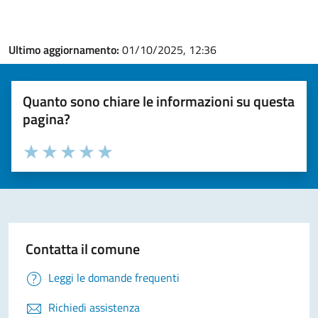
Ultimo aggiornamento:
01/10/2025, 12:36
Quanto sono chiare le informazioni su questa
pagina?
Valuta la chiarezza delle informazioni (da 1 a 5 stelle)
Seleziona il numero di stelle per valutare la chiarezza delle i
Valuta 1 stelle su 5
Valuta 2 stelle su 5
Valuta 3 stelle su 5
Valuta 4 stelle su 5
Valuta 5 stelle su 5
Contatta il comune
Leggi le domande frequenti
Richiedi assistenza