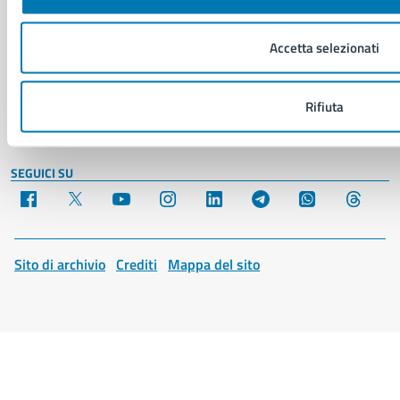
Social Media Policy
Note legali
Notifica atti giudiziari
Accetta selezionati
Dichiarazione di accessibilità
Segnalazione problemi di accessibilità
Rifiuta
Piano di miglioramento del sito
SEGUICI SU
Facebook
X
YouTube
Instagram
LinkedIn
Telegram
WhatsApp
Threa
Sito di archivio
Crediti
Mappa del sito