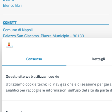
Elenco libri
CONTATTI
Comune di Napoli
Palazzo San Giacomo, Piazza Municipio - 80133
P. IVA: 01207650639
CF: 80014890638
Consenso
Dettagli
LEI: 8156007FF4DEB97ABA09
Servizio Protocollo, URP e Albo Pretorio
Questo sito web utilizza i cookie
PEC:
urp@pec.comune.napoli.it
Centralino unico:
0817951111
Utilizziamo cookie tecnici di navigazione e di sessione per garan
analitici per raccogliere informazioni sull'uso del sito da parte d
Leggi le FAQ
Prenotazione appuntamento
Segnalazione disservizio
Selezione
Richiesta assistenza