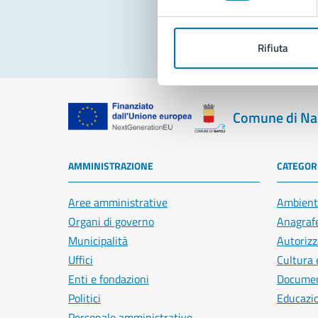
Rifiuta
Comune di Na
AMMINISTRAZIONE
CATEGORI
Aree amministrative
Ambient
Organi di governo
Anagrafe
Municipalità
Autorizz
Uffici
Cultura 
Enti e fondazioni
Document
Politici
Educazi
Personale amministrativo