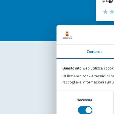
Valuta la
Selezi
Valuta 
Val
Consenso
Con
Questo sito web utilizza i cook
Utilizziamo cookie tecnici di n
raccogliere informazioni sull'u
Selezione
Necessari
del
consenso
Pro