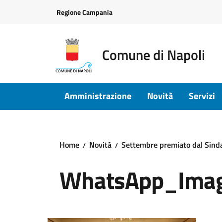
Vai ai contenuti
Vai al footer
Regione Campania
Comune di Napoli
Amministrazione
Novità
Servizi
Home
Novità
Settembre premiato dal Sinda
WhatsApp_Ima