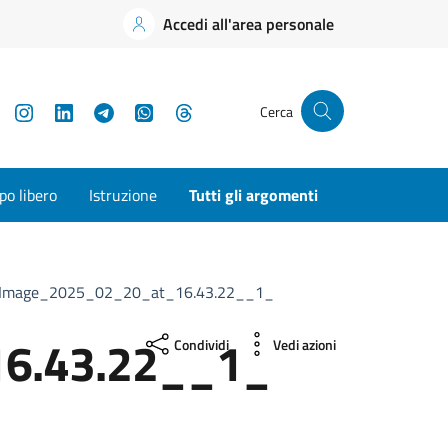
Accedi all'area personale
YouTube
Instagram
LinkedIn
Telegram
WhatsApp
Threads
Cerca
o libero
Istruzione
Tutti gli argomenti
Image_2025_02_20_at_16.43.22__1_
6.43.22__1_
Condividi
Vedi azioni