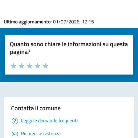
Ultimo aggiornamento:
01/07/2026, 12:15
Quanto sono chiare le informazioni su questa
pagina?
Valuta la chiarezza delle informazioni (da 1 a 5 stelle)
Seleziona il numero di stelle per valutare la chiarezza delle i
Valuta 1 stelle su 5
Valuta 2 stelle su 5
Valuta 3 stelle su 5
Valuta 4 stelle su 5
Valuta 5 stelle su 5
Contatta il comune
Leggi le domande frequenti
Richiedi assistenza