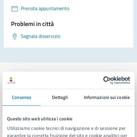
Prenota appuntamento
Problemi in città
Segnala disservizio
Comune di Napoli
Consenso
Dettagli
Informazioni sui cookie
AMMINISTRAZIONE
Questo sito web utilizza i cookie
Aree amministrative
Utilizziamo cookie tecnici di navigazione e di sessione per
Organi di governo
garantire la corretta fruizione del sito e cookie analitici per