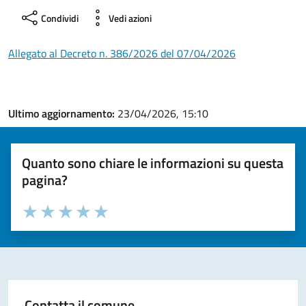
Condividi
Vedi azioni
Allegato al Decreto n. 386/2026 del 07/04/2026
Ultimo aggiornamento:
23/04/2026, 15:10
Quanto sono chiare le informazioni su questa
pagina?
Valuta la chiarezza delle informazioni (da 1 a 5 stelle)
Seleziona il numero di stelle per valutare la chiarezza delle i
Valuta 1 stelle su 5
Valuta 2 stelle su 5
Valuta 3 stelle su 5
Valuta 4 stelle su 5
Valuta 5 stelle su 5
Contatta il comune