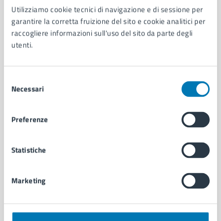
Utilizziamo cookie tecnici di navigazione e di sessione per
AMMINISTRAZIONE
garantire la corretta fruizione del sito e cookie analitici per
Aree amministrative
raccogliere informazioni sull'uso del sito da parte degli
Organi di governo
utenti.
Municipalità
Uffici
Enti e fondazioni
Selezione
Politici
Necessari
del
Personale amministrativo
consenso
Documenti e dati
Preferenze
Intranet, posta aziendale e protocollo
Statistiche
CATEGORIE DI SERVIZIO
Ambiente
Marketing
Anagrafe e stato civile
Autorizzazioni
Cultura e tempo libero
Documenti e certificati