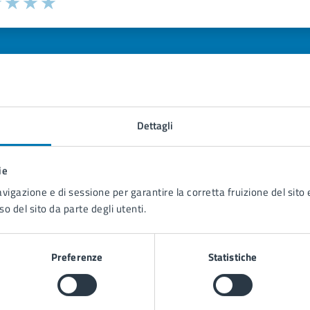
ona il numero di stelle per valutare la chiarezza delle inform
1 stelle su 5
uta 2 stelle su 5
Valuta 3 stelle su 5
Valuta 4 stelle su 5
Valuta 5 stelle su 5
Dettagli
tatta il comune
ie
Leggi le domande frequenti
avigazione e di sessione per garantire la corretta fruizione del sito e
Richiedi assistenza
so del sito da parte degli utenti.
Prenota appuntamento
Preferenze
Statistiche
blemi in città
Segnala disservizio