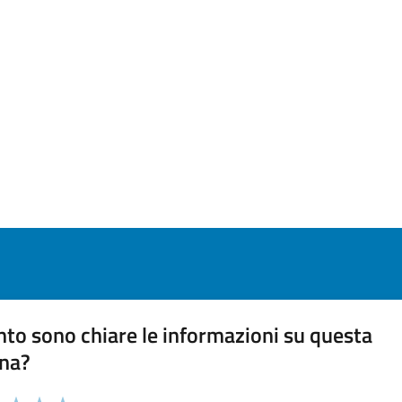
to sono chiare le informazioni su questa
na?
 chiarezza delle informazioni (da 1 a 5 stelle)