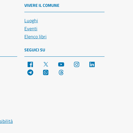
VIVERE IL COMUNE
Luoghi
Eventi
Elenco libri
SEGUICI SU
Facebook
X
YouTube
Instagram
LinkedIn
Telegram
WhatsApp
Threads
ibilità