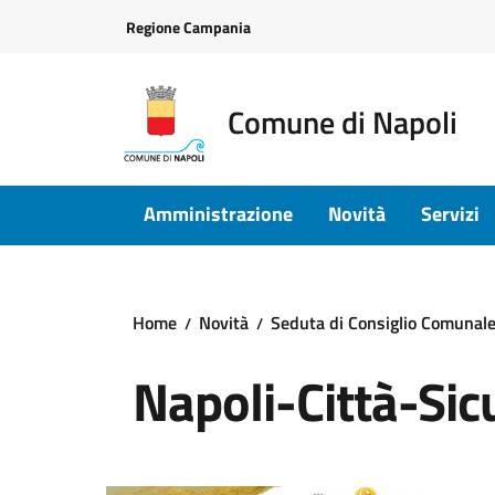
Vai ai contenuti
Vai al footer
Regione Campania
Comune di Napoli
Amministrazione
Novità
Servizi
Home
Novità
Seduta di Consiglio Comunale
Napoli-Città-Sic