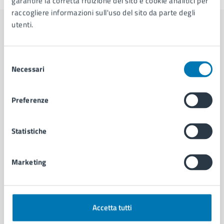
garantire la corretta fruizione del sito e cookie analitici per
raccogliere informazioni sull'uso del sito da parte degli
utenti.
Contenuti correlati
Selezione
Necessari
del
Amministrazione
consenso
Preferenze
Servizio Politiche Giovanili
Area Sport, Eventi e Pari Opportunità
Statistiche
Servizio Promozione Attività Sportive
Area Giovani e Lavoro
Marketing
Vedi altri 3
Accetta tutti