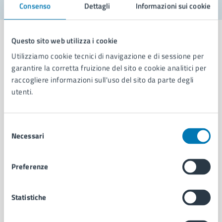
Consenso
Dettagli
Informazioni sui cookie
Questo sito web utilizza i cookie
Utilizziamo cookie tecnici di navigazione e di sessione per
garantire la corretta fruizione del sito e cookie analitici per
Comune di Napoli
raccogliere informazioni sull'uso del sito da parte degli
utenti.
AMMINISTRAZIONE
Aree amministrative
Selezione
Organi di governo
Necessari
del
Municipalità
consenso
Uffici
Preferenze
Enti e fondazioni
Politici
Personale amministrativo
Statistiche
Documenti e dati
Intranet, posta aziendale e protocollo