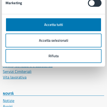
Marketing
CATEGORIE DI SERVIZIO
Ambiente
Accetta tutti
Anagrafe e stato civile
Autorizzazioni
Cultura e tempo libero
Accetta selezionati
Documenti e certificati
Educazione e formazione
Giustizia e sicurezza pubblica
Rifiuta
Imprese e commercio
Salute, benessere e assistenza
Servizi Cimiteriali
Vita lavorativa
NOVITÀ
Notizie
Avvisi