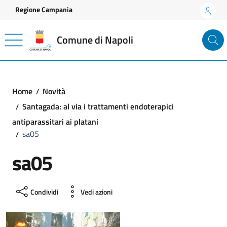
Vai ai contenuti
Vai al footer
Regione Campania
Comune di Napoli
Home
Novità
Santagada: al via i trattamenti endoterapici
antiparassitari ai platani
sa05
sa05
Condividi
Vedi azioni